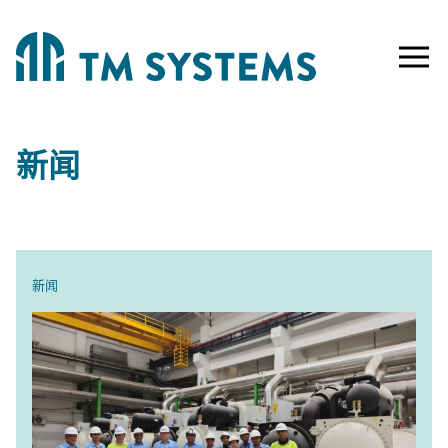
Toggle
naviga
新闻
CATEGORY:
新闻